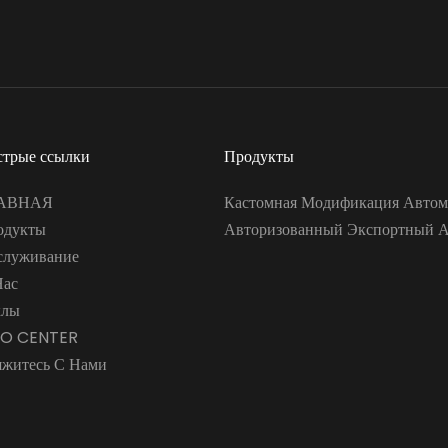
стрые ссылки
Продукты
АВНАЯ
Кастомная Модификация Автом
одукты
Авторизованный Экспортный 
служивание
Нас
хлы
FO CENTER
яжитесь С Нами