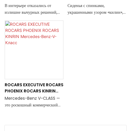
Mercedes-Benz-V-Класс2
Mercedes-Benz-V-Класс1
В интерьере отказались от
Сиденья с спинками,
излишне вычурных решений,
украшенными узором «килин»,
создав комфортное, элегантное и
излучают царственную
минималистичное пространство.
элегантность. Мягкие,
Сочетание древесины черного
приглушенные тона создают
льда и персикового дерева
спокойную и уютную атмосферу.
создает впечатляющий
Вставки из древесины
визуальный эффект, придавая
подчеркивают сдержанную
салону спокойную и
роскошь в каждой детали.
безмятежную атмосферу,
позволяющую почувствовать
себя частью мирной природы.
ROCARS EXECUTIVE ROCARS
PHOENIX ROCARS KINRIN
Mercedes-Benz-V-Класс
Mercedes-Benz V-CLASS —
это роскошный коммерческий
автомобиль высшего класса. Мы
представляем экономичный
коммерческий фургон