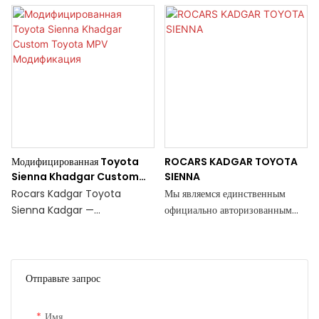
Модифицированная Toyota
ROCARS KADGAR TOYOTA
Sienna Khadgar Custom
SIENNA
Toyota MPV Модификация
Rocars Kadgar Toyota
Мы являемся единственным
Sienna Kadgar —
официально авторизованным
замечательный автомобиль
заводом по тюнингу Toyota
бизнес-класса, сочетающий в
Sienna в Китае. Как одна из
себе комфорт и
флагманских моделей Toyota
функциональность. Тем не
от GAC, это единственная в
Отправьте запрос
менее, для тех, кто хочет
Китае Sienna с высокой
настроить и улучшить его
крышей, оснащенная люком. Ее
Имя