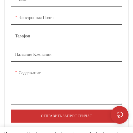
внешний вид и характеристики,
решетка радиатора вдохновлена ​​
доступен широкий спектр
World of Warcraft и
деталей комплекта модификации
отличается характерным
Электронная Почта
кузова.
трехмерным дизайном передней
части. В комплектацию входят
Телефон
выдвижной потолок с эффектом
звездного неба, сиденья с
эффектом невесомости, гибкая
Название Компании
компоновка сидений 4/7 и
специальное место для детского
автокресла во втором ряду. Пол
Содержание
с рисунком в виде звезд и
множество вариантов тюнинга
идеально удовлетворят все ваши
индивидуальные пожелания.
ОТПРАВИТЬ ЗАПРОС СЕЙЧАС