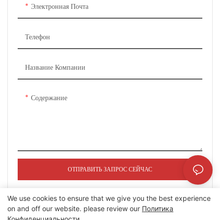
индивидуальному заказу
Электронная Почта
с разделенным капотом для
бездорожья из углеродного
Телефон
волокна с эффектом выпуклости
усиливает ощущение
многослойности головки
Название Компании
приклада.
Расширить ступицу/колесную
Содержание
арку,
сделать кузов автомобиля
агрессивным и мощным.
С передней стороны крыши
автомобиля устанавливаем 4-
ОТПРАВИТЬ ЗАПРОС СЕЙЧАС
полосные групповые дневные
ходовые огни (ДХО).
We use cookies to ensure that we give you the best experience
Автомобиль-хвост установить
on and off our website. please review our
Политика
из алюминиево-магниевого
Конфиденциальности