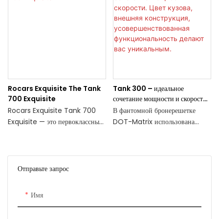
Rocars Exquisite The Tank
Tank 300 – идеальное
700 Exquisite
сочетание мощности и скорости.
Цвет кузова, внешняя
Rocars Exquisite Tank 700
В фантомной бронерешетке
конструкция,
Exquisite — это первоклассные
DOT-Matrix использована
усовершенствованная
автомобили класса люкс с
технология гальванического
функциональность делают вас
безупречным дизайном и
покрытия.
уникальным.
характеристиками. Они
излучают элегантность и
С бампером из чешуи черного
Отправьте запрос
изысканность, что делает их
дракона и группой
идеальным выбором для тех, кто
светодиодных фонарей ниже,
Имя
желает получить незабываемые
впечатления от вождения.
Изысканный листовой металл по