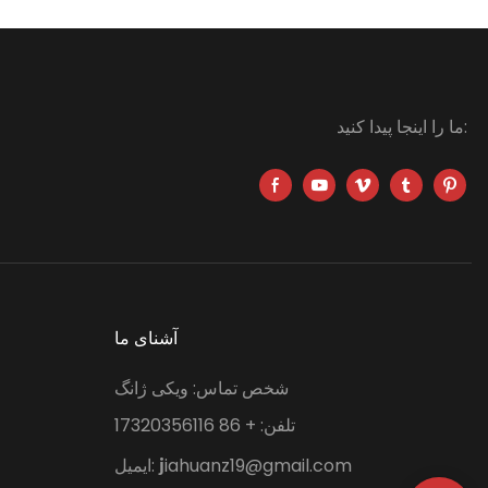
ما را اینجا پیدا کنید:
آشنای ما
شخص تماس: ویکی ژانگ
تلفن: + 86 17320356116
iahuanz19@gmail.com
ایمیل:
j