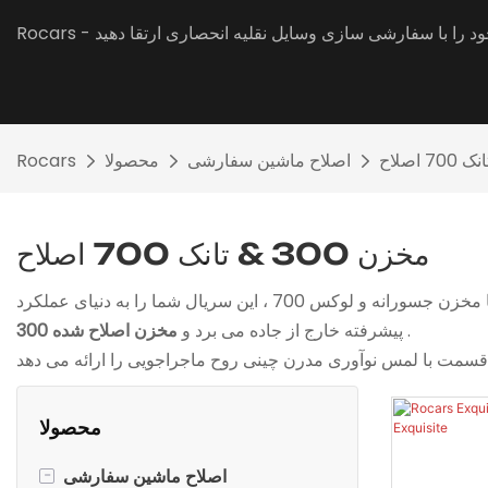
نندگی خود را با سفارشی سازی وسایل نقلیه انحصاری ارتقا دهید
اصلاح ماشین سفارشی
محصولا
Rocars
مخزن 300 & تانک 700 اصلاح
در “مخزن 300 & 700” سریال بهترین های برند برتر خارج از جاده چین را به نمایش می گذارد. از مخزن ناهموار ، همه کاره 300 تا مخزن جسورانه و لوکس 700 ، این سریال شما را به دنیای عملکرد
.
مخزن اصلاح شده 300
پیشرفته خارج از جاده می برد و
محصولا
-
اصلاح ماشین سفارشی