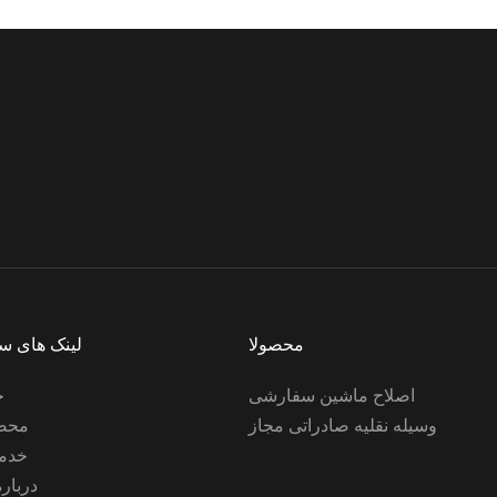
را می توان با توجه به الزامات
سفارشی کرد.
سقف ماه برافراشته است
تغییر و نصب با توقف آسمان
پرستاره شبیه به ROLLS - ROYCE
محصولا
لینک های س
اصلاح ماشین سفارشی
خ
وسیله نقلیه صادراتی مجاز
محصو
خدما
درباره