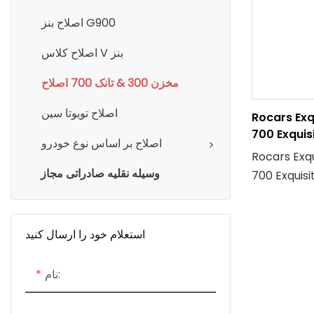
اصلاح بنز G900
اصلاح کلاس V بنز
مخزن 300 & تانک 700 اصلاح
اصلاح تویوتا سین
Rocars Exq
700 Exquis
اصلاح بر اساس نوع خودرو
Rocars Exqu
وسیله نقلیه صادراتی مجاز
Exquisite خودروهای لوکس
کرد بی عیب و
فت و پیچیدگی
د و آنها را به
استعلام خود را ارسال کنید
 کسانی تبدیل
جربه رانندگی
نام:
نهایی هستند.