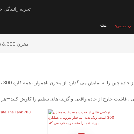
Rocars - تجربه را
خانه
محصولا
مخزن 300 & تانک 700 اصلاح