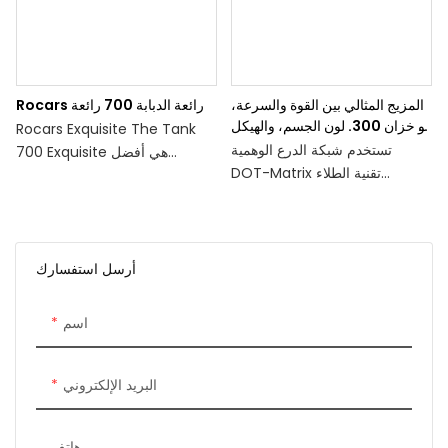
المزيج المثالي بين القوة والسرعة،
Rocars رائعة الدبابة 700 رائعة
هو خزان 300. لون الجسم، والهيكل
Rocars Exquisite The Tank
الخارجي، والوظيفة المصقولة
تستخدم شبكة الدرع الوهمية
700 Exquisite هي أفضل
تجعلك فريدًا
DOT-Matrix تقنية الطلاء
المركبات الفاخرة مع تصميم وأداء
الجلفاني
لا تشوبه شائبة. إنها تعكس الأناقة
والرقي، مما يجعلها الخيار الأمثل
مع ممتص الصدمات على شكل
لأولئك الذين يرغبون في تجربة
تنين أسود ومجموعة مصابيح LED
القيادة المطلقة
أرسل استفسارك
بالأسفل،
اسم
تخصيص الصفائح المعدنية المكررة
مع غطاء محرك السيارة المنفصل
للطرق الوعرة من ألياف الكربون
البريد الإلكتروني
"تأثير الانتفاخ".
يجعل مخزون الرأس معززًا
هاتف