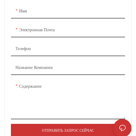
Упаковка: индивидуальная
Имя
упаковка
Срок поставки: Товар на складе.
Электронная Почта
Режим транзакции: банковский
Телефон
перевод, T/T, L/C, Paypal и
т. д.
Название Компании
Содержание
ОТПРАВИТЬ ЗАПРОС СЕЙЧАС