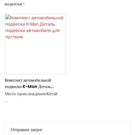
подвески
!
Комплект автомобильной
подвески K-Man Деталь
подвески автомобиля для
Место происхождения:Китай
пустыни
Минимальное количество заказа:
4 шт. или более.
Материаловедение:
Отправьте запрос