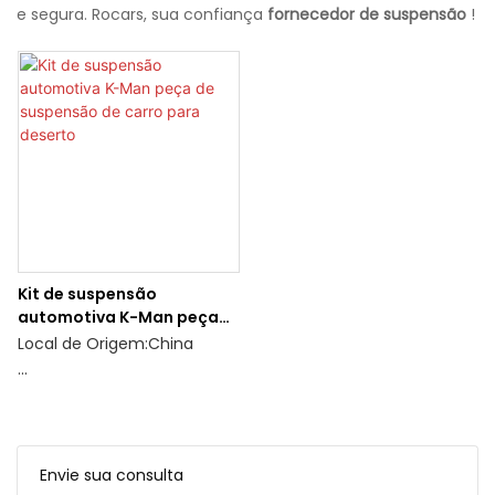
e segura. Rocars, sua confiança
fornecedor de suspensão
!
Kit de suspensão
automotiva K-Man peça
de suspensão de carro
Local de Origem:China
para deserto
Quantidade mínima de
pedido: 4 PCS ou mais
Ciência dos Materiais:
Envie sua consulta