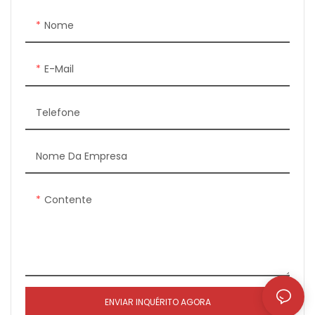
Embalagem: Pacote
Nome
Individual
Prazo de entrega:
E-Mail
Mercadorias em estoque
Telefone
modo de transação:
transferência bancária, T/T,
L/C, Paypal etc.
Nome Da Empresa
Contente
ENVIAR INQUÉRITO AGORA