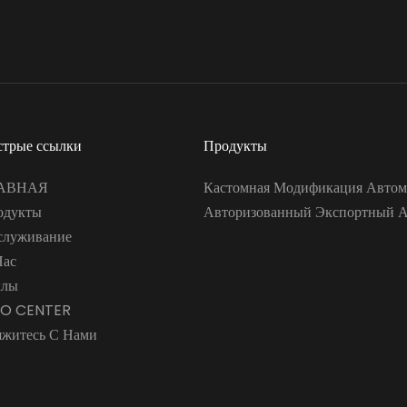
стрые ссылки
Продукты
АВНАЯ
Кастомная Модификация Автом
одукты
Авторизованный Экспортный 
служивание
Нас
хлы
FO CENTER
яжитесь С Нами