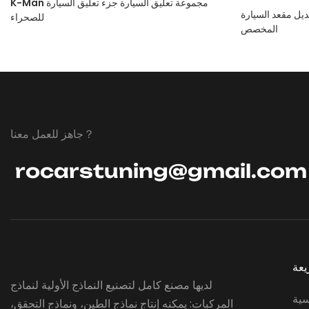
K-Man مجموعة تعليق السيارة جزء تعليق السيارة
ديل مقعد السيارة
للصحراء
المخصص
جاهز للعمل معنا？
rocarstuning@gmail.com
يعة
لديها مصنع كامل لتصنيع النماذج الأولية لنماذج
سية
المركبات: يمكنه إنتاج نماذج الطين، ونماذج التحقق،