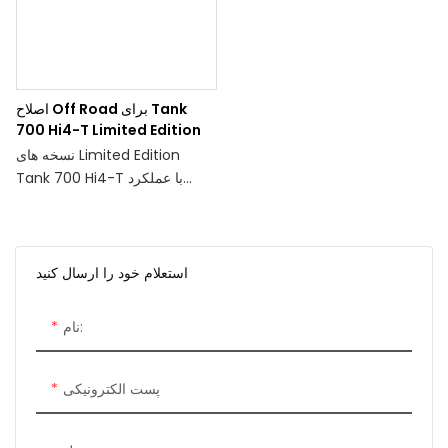
آن را به طور قابل توجهی افزایش
دهد
اصلاح Off Road برای Tank
700 Hi4-T Limited Edition
نسخه های Limited Edition
Tank 700 Hi4-T با عملکرد
قدرتمند و ویژگی های لوکس خود
مشخص می شوند. آنها به معماری
هیبریدی با جابجایی بزرگ 3.0T V6
+ 9HAT مجهز هستند که حداکثر
استعلام خود را ارسال کنید
قدرت ترکیبی بالای 385 کیلووات و
حداکثر گشتاور ترکیبی 850 نیوتن
نام:
متر را فراهم می کند.
سیستم قفل مکانیکی چهار چرخ
متحرک + MLock هوشمند قابلیت
پست الکترونیکی
های خارج از جاده را افزایش می
دهد.