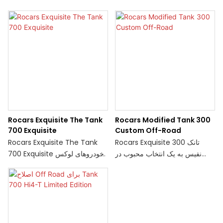
Rocars Exquisite The Tank
Rocars Modified Tank 300
700 Exquisite
Custom Off-Road
Rocars Exquisite تانک 300
Rocars Exquisite The Tank
نفیس به یک انتخاب محبوب در
700 Exquisite خودروهای لوکس
میان علاقه مندان به خودرو تبدیل
برتر با طراحی و عملکرد بی عیب
شده است، به ویژه برای کسانی
و نقص هستند. آنها ظرافت و
که به دنبال ماجراجویی و سبکی
پیچیدگی را به نمایش می گذارند و
متمایز در داخل و خارج از جاده
آنها را به گزینه ای عالی برای
هستند. اصلاح مجموعه قطعات کیت
کسانی تبدیل می کند که خواهان
می تواند عملکرد، زیبایی و عملکرد
تجربه رانندگی نهایی هستند.