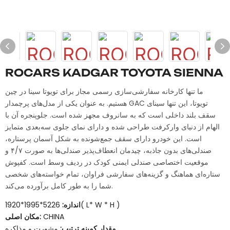
ROCARS KADGAR TOYOTA SIENNA
ما تنها کارخانه سفارشی‌سازی رسمی مجاز برای تویوتا سینا در چین
هستیم. به عنوان یکی از مدل‌های پرچمدار GAC تویوتا، این تنها سینای
سقف بلند داخلی است که به سانروف مجهز شده است. جلوپنجره آن با
الهام از دنیای وارکرفت طراحی شده و دارای نمای جلوی سه‌بعدی متمایز
است. این خودرو دارای سقف جمع‌شونده به شکل آسمان پرستاره،
صندلی‌های بدون جاذبه، چیدمان انعطاف‌پذیر صندلی‌ها به صورت ۴/۷ و
موقعیت اختصاصی صندلی ایمنی کودک در ردیف وسط است. کفپوش
ستاره‌ای هماهنگ و گزینه‌های سفارشی فراوان، تمام خواسته‌های شخصی
شما را به طور کامل برآورده می‌کند.
5226*1995*1920( L* W * H )
اندازه:
CHINA
مکان اصلی:
مقدار کمینه ترتیب:
مشورت و مذاکره