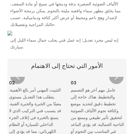
الألياف الضوئية الصغيرة بدقة ودمجها في نسيج أو مادة السقف،
مما يخلق مظهر سماء واقعية مليئة بالنجوم. يمكن برمجة الأضواء
لإصدار وهج ناعم ومحيط أو عرض أكثر كثافة وديناميكية، حسب
حالتك المزاجية وتفضيلاتك.
إنه ليس مجرد تعديل؛ إنه عمل فني يجلب جمال سماء الليل إلى
سيارتك.
الأمور التي تحتاج إلى الاهتمام
02
03
عامل مهم آخر هو التصميم
التثبيت المهني أمر بالغ الأهمية.
ت
والتخطيط. هناك حاجة إلى
يتطلب هذا التعديل مستوى
تخطيط دقيق لتحديد موضع
معينًا من الخبرة والخبرة الفنية.
ي
وكثافة نجوم الألياف الضوئية
قد يتسبب فني التركيب الذي لا
.
لتحقيق تأثير طبيعي وممتع من
يتمتع بالخبرة في إتلاف الجزء
م
الناحية الجمالية. قد يؤدي التباعد
الداخلي للسيارة أو النظام
غير المناسب بين النجوم أو
الكهربائي، مما قد يؤدي إلى