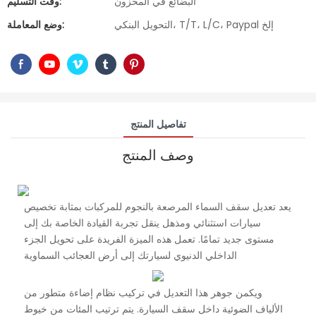
البضائع في المخزون
وقت التسليم:
التحويل البنكي، T/T، L/C، Paypal إلخ
وضع المعاملة:
تفاصيل المنتج
وصف المنتج
يعد تعديل سقف السماء المرصعة بالنجوم للمركبات بمثابة تخصيص
سيارات استثنائي ومذهل ينقل تجربة القيادة الخاصة بك إلى
مستوى جديد تمامًا. تعمل هذه الميزة الفريدة على تحويل الجزء
الداخلي الدنيوي لسيارتك إلى أرض العجائب السماوية
ويكمن جوهر هذا التعديل في تركيب نظام إضاءة متطور من
الألياف الضوئية داخل سقف السيارة. يتم ترتيب المئات من خيوط