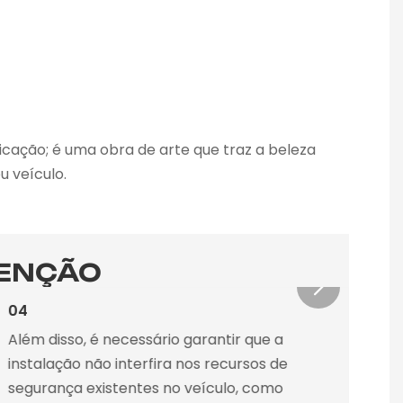
cação; é uma obra de arte que traz a beleza
u veículo.
TENÇÃO
04
05
Além disso, é necessário garantir que a
Fin
instalação não interfira nos recursos de
ne
segurança existentes no veículo, como
reg