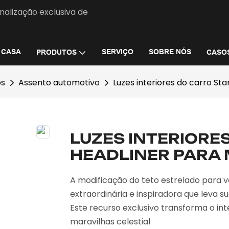
nalização exclusiva de
CASA
SERVIÇO
SOBRE NÓS
PRODUTOS
CASO
os
Assento automotivo
Luzes interiores do carro St
LUZES INTERIORE
HEADLINER PARA
A modificação do teto estrelado para 
extraordinária e inspiradora que leva s
Este recurso exclusivo transforma o in
maravilhas celestial