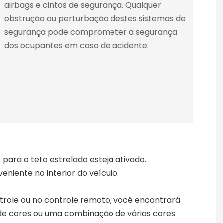
airbags e cintos de segurança. Qualquer
ópt
obstrução ou perturbação destes sistemas de
def
segurança pode comprometer a segurança
pr
dos ocupantes em caso de acidente.
aju
do 
o para o teto estrelado esteja ativado.
niente no interior do veículo.
ntrole ou no controle remoto, você encontrará
 de cores ou uma combinação de várias cores