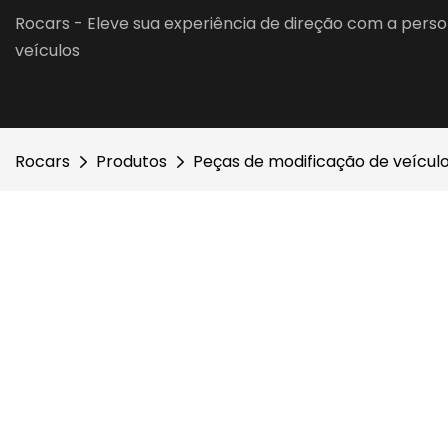
Rocars - Eleve sua experiência de direção com a perso
veículos
Rocars
Produtos
Peças de modificação de veícul