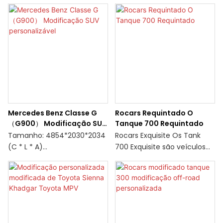
Mercedes Benz Classe G
Rocars Requintado O
（G900） Modificação SUV
Tanque 700 Requintado
personalizável
Tamanho: 4854*2030*2034
Rocars Exquisite Os Tank
(C * L * A)
700 Exquisite são veículos
de luxo topo de linha com
Local de Origem: CHINA
design e desempenho
impecáveis. Eles exalam
Quantidade mínima de
elegância e sofisticação,
pedido: Negociação
tornando-os a escolha
perfeita para quem deseja a