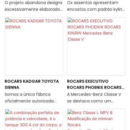
KINRIN Mercedes-Benz
KINRIN Mercedes-Benz
O projeto abandona designs
Os assentos apresentam
transferência bancária, etc.
Classe V2
Classe V1
excessivamente elaborados
encostos com padrão kylin
para criar um espaço
que exalam elegância régia.
interior confortável,
Tons suaves e de baixa
elegante e minimalista. A
saturação criam um
combinação de madeira
ambiente estável e
preta e madeira de pêssego
aconchegante. Detalhes
proporciona um apelo visual
em madeira incrustada
impressionante, conferindo
incorporam um luxo
à cabine uma atmosfera
discreto em cada detalhe.
calma e serena que faz
você se sentir imerso em
ROCARS KADGAR TOYOTA
ROCARS EXECUTIVO
uma paisagem natural
SIENNA
ROCARS PHOENIX ROCARS
tranquila.
KINRIN Mercedes-Benz
Somos a única fábrica
A Mercedes-Benz Classe V
Classe V
oficialmente autorizada
se destaca como um
para personalização da
veículo comercial de luxo
Toyota Sienna na China.
de primeira linha.
Como um dos modelos
Apresentamos a van
emblemáticos da GAC ​​
comercial Mercedes V260L