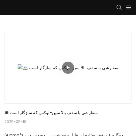
🚐 سفارشی با سقف بالا سین-لوکس که سازگار است
2025-05-19
Sunroofs دوگانه + سقف ستاره ای قابل جمع شدن — وضوح روز ،