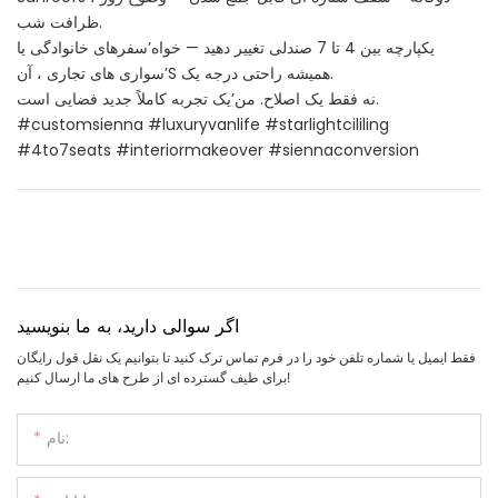
ظرافت شب.
یکپارچه بین 4 تا 7 صندلی تغییر دهید — خواه’سفرهای خانوادگی یا
سواری های تجاری ، آن’S همیشه راحتی درجه یک.
نه فقط یک اصلاح. من’یک تجربه کاملاً جدید فضایی است.
#customsienna #luxuryvanlife #starlightcililing
#4to7seats #interiormakeover #siennaconversion
اگر سوالی دارید، به ما بنویسید
فقط ایمیل یا شماره تلفن خود را در فرم تماس ترک کنید تا بتوانیم یک نقل قول رایگان
برای طیف گسترده ای از طرح های ما ارسال کنیم!
نام: