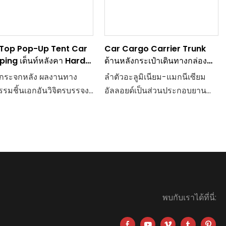
Top Pop-Up Tent Car
Car Cargo Carrier Trunk
ing เต็นท์หลังคา Hard
ด้านหลังกระเป๋าเดินทางกล่อง
Al-Mg Alloy
ดกระจกหลัง ผลงานทาง
ลำตัวอะลูมิเนียม-แมกนีเซียม
รรมชิ้นเอกอันวิจิตรบรรจง
อัลลอยด์เป็นส่วนประกอบยาน
ค์ขึ้นด้วยความพิถีพิถัน
ยนต์ที่ปฏิวัติวงการที่ผสมผสาน
ณภาพมาตรฐานสูงสุด ไม่
ความแข็งแกร่ง การออกแบบน้ำ
แต่ให้การสนับสนุนอย่าง
หนักเบา และความทนทานเข้า
ง แต่ยังเพิ่มความหรูหราให้
ด้วยกัน สร้างขึ้นจากโลหะผสม
ามสวยงามด้านท้ายรถอีก
พิเศษที่ผสมผสานระหว่างอลูมิ
เนียมและแมกนีเซียม กระเป๋า
องรับของรถออฟโรดจะ
หลังนี้มีข้อดีมากกว่าวัสดุแบบ
พบกับเราได้ที่นี่:
นเป็นเส้นทางที่น่าตื่นเต้น
ดั้งเดิมมากมาย
ห้คุณสามารถขึ้นไปบน