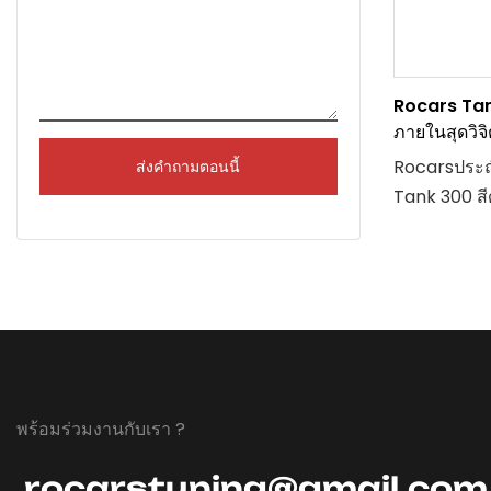
ประสิทธิภา
พลศาสตร์โ
ระหว่างประ
Rocars Tan
สุนทรียศาสต
ภายในสุดวิจ
Rocarsประณ
ส่งคำถามตอนนี้
Tank 300 สี
เปลี่ยนเกม 
หนาและสีส้ม
เพื่อสร้างรู
มีเอกลักษณ์เ
สร้างขึ้นมา
ใส่ใจในรายละ
ตกแต่งภายใ
พร้อมร่วมงานกับเรา ?
300
rocarstuning@gmail.com