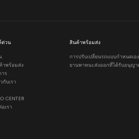
โหมดธุรกรรม: โอนเงินผ่าน
หลังค
ธนาคาร, T/T, L/C, Paypal ฯลฯ
ความเ
บน
ค์ด่วน
สินค้าพร้อมส่ง
น
การปรับเปลี่ยนรถแบบกำหนดเอ
ค้าพร้อมส่ง
ยานพาหนะส่งออกที่ได้รับอนุญา
การ
่ยวกับเรา
FO CENTER
ต่อเรา