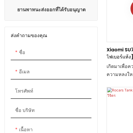
ยานพาหนะส่งออกที่ได้รับอนุญาต
การดัดแปลงรถเบนซ์ G900
การดัดแปลงรถเบนซ์ วี-คลาส
Tank 300 & การปรับเปลี่ยนรถถัง
ส่งคำถามของคุณ
700
Xiaomi SU7
ชื่อ
การดัดแปลง Toyota Sienna
ไฟเบอร์แห้ง]
ทางการ
เกิดมาเพื่อคว
การดัดแปลงตามประเภทของยาน
อีเมล
ความหลงใหล
พาหนะ
Dry Carbon F
เอกสิทธิ์มีค
โทรศัพท์
แรงสูง T700 
ใต้เทคโนโลย
ชื่อ บริษัท
อุณหภูมิสูง 
สมบูรณ์แบบก
เนื้อหา
หนักเบาอย่