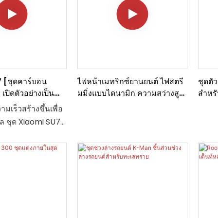
 [ชุดคาร์บอน
ไฟหน้าเมทริกซ์ยานยนต์ ไฟสตรี
ชุดตั
 เปิดตัวอย่างเป็น
มมิ่งแบบไดนามิก ความสว่างสูง
สำหร
การใช้พลังงานต่ำ
Clas
ามเร็วสร้างขึ้นเพื่อ
 ชุด Xiaomi SU7
iber ซึ่งเป็น
าร์บอนที่มีความแข็ง
ซึ่งเป็นรูปแบบภาย
ีสุญญากาศที่
มันสมดุลอย่าง
ารออกแบบที่มีน้ำ
างมากและ