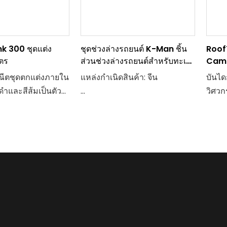
พทางอากาศ
ดยกำหนดขอบเขต
สิทธิภาพและ
k 300 ชุดแต่ง
ชุดช่วงล่างรถยนต์ K-Man ชิ้น
Roof
ร์จากทุกมุม
ิตร
ส่วนช่วงล่างรถยนต์สำหรับทะเล
Camp
ทราย
Shell
ีตชุดตกแต่งภายใน
แหล่งกำเนิดสินค้า: จีน
บันไ
ดำและสีส้มเป็นตัว
วิศวก
โดยผสมผสานสีดำตัว
ปริมาณการสั่งซื้อขั้นต่ำ: 4 ชิ้น
รังสรร
สดใสเข้าด้วยกัน
ขึ้นไป
และคุ
ปลักษณ์ที่สวยงามและ
เพียง
ฉพาะตัว ชุดนี้ถูก
วัสดุศาสตร์：
มั่นค
อย่างแม่นยำและ
กับคว
เอียด ช่วยเพิ่มการ
การบรรจุ：แต่ละแพ็คเกจ
ด้วย
นของรถถังของคุณ
การร
เวลาจัดส่ง： สินค้าในสต็อก
เปลี่ย
ช่วยใ