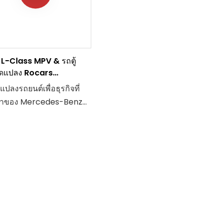
World of Warcraft โดดเด่น
ด้วยดีไซน์ 3 มิติ มาพร้อมกับ
เพดานท้องฟ้าจำลองแบบพับเก็บ
ได้ เบาะนั่งแบบไร้แรงโน้มถ่วง
L-Class MPV & รถตู้
การจัดวางเบาะนั่งแบบ 4/7 ที่นั่ง
ัดแปลง Rocars
ที่ยืดหยุ่น และตำแหน่งสำหรับติด
utive/Phoenix/Kinrin
แปลงรถยนต์เพื่อธุรกิจที่
ตั้งเบาะนิรภัยสำหรับเด็กโดย
ราของ Mercedes-Benz
เฉพาะในแถวกลาง พื้นรถลาย
ss นำเสนอการปรับปรุง
ดาวที่เข้ากัน และตัวเลือกการ
ยเพื่อเปลี่ยนรถของคุณให้
ปรับแต่งมากมายจะตอบสนอง
ป็นประสบการณ์การขับขี่ที่
ความต้องการส่วนบุคคลของคุณ
ี่ยมและเป็นส่วนตัวอย่าง
ได้อย่างสมบูรณ์แบบ
ง