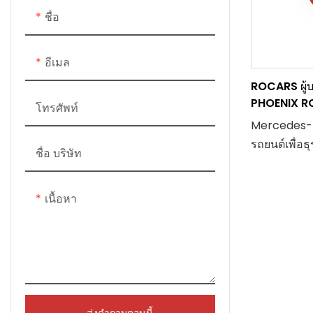
ชื่อ
อีเมล
ROCARS ผู้
PHOENIX R
โทรศัพท์
Mercedes-
Mercedes-B
รถยนต์เพื่อธุ
ชื่อ บริษัท
เราขอเสนอรถ
หลังคาสูง 
เนื้อหา
ระดับกลางถึงร
โดยใช้ไม้จาก
องค์ประกอ
ลวดลายไม้ธ
สวยงามที่โดด
ลายท้องฟ้าจ
ส่งคำถามตอนนี้