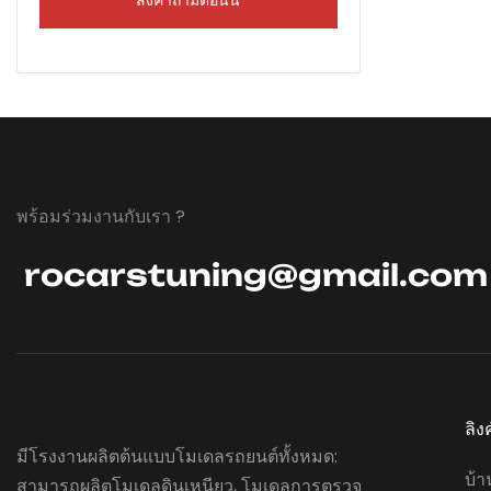
Rolls-Royc
แป้นเหยียบแ
ควบคุมรถแ
จอเดียวใช้ง
การจัดวางห
Maybach ทีว
แบบสั่งทำพิเ
ควบคุมรถอย
พร้อมร่วมงานกับเรา ?
ประสบการณ์ก
สะดวกสบายสู
rocarstuning@gmail.com
การปรับแต่ง
แบบ โปรดติด
ละเอียดเพิ่มเ
ลิง
มีโรงงานผลิตต้นแบบโมเดลรถยนต์ทั้งหมด:
บ้า
สามารถผลิตโมเดลดินเหนียว, โมเดลการตรวจ