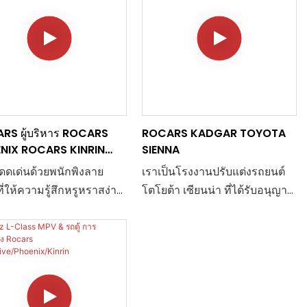
RS ผู้บริหาร ROCARS
ROCARS KADGAR TOYOTA
NIX ROCARS KINRIN
SIENNA
edes-Benz-V-Class1
งโดดเด่นด้วยพนักพิงลาย
เราเป็นโรงงานปรับแต่งรถยนต์
ี่ให้ความรู้สึกหรูหราสง่า
โตโยต้า เซียนน่า ที่ได้รับอนุญาต
ทนสีอ่อนละมุนสร้าง
อย่างเป็นทางการเพียงแห่งเดียว
กาศที่อบอุ่นและสบายตา
ในประเทศจีน ในฐานะหนึ่งในรุ่น
แต่งด้วยลายไม้ฝังลาย
เรือธงของ GAC Toyota นี่คือ
ึงความหรูหราอย่างมี
เซียนน่าหลังคาสูงรุ่นเดียวใน
ในทุกรายละเอียด
ประเทศจีนที่ติดตั้งซันรูฟ กระจัง
หน้าได้รับแรงบันดาลใจจากเกม