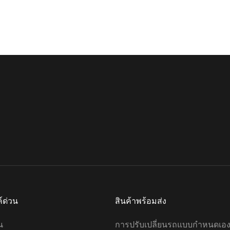
e Phantom พร้อม
ทำให้ส่วนหัวมีความรู้สึกเป็นชั้น
บบสั่งทำพิเศษ ระบบ
มากขึ้น
บบครบวงจรบนหน้า
านง่าย สืบทอดสไตล์
ขยายดุมล้อ/ซุ้มล้อ,
้องโดยสารจาก
ทำให้ตัวรถมีความดุดันและทรง
ีอัจฉริยะด้านหลัง
พลัง
ศษเชื่อมต่อกับระบบ
่างสมบูรณ์ มอบ
จากด้านหน้าหลังคารถ ติดตั้งไฟ
ารเดินทางที่
วิ่งกลางวัน (DRL) แบบ 4 แถบ
งสุด เราสนับสนุน
ส่วนบุคคลทุกรูป
ส่วนท้ายรถติดตั้งอะลูมิเนียมแมก
ต่อเราเพื่อขอราย
นีเซียมอัลลอยด์
ติม
ตู้แต่ละตู้พร้อมระบบล็อคด้วย
รหัสผ่าน
ค์ด่วน
สินค้าพร้อมส่ง
ยางล้อ ดุมล้อ และโช้คอัพ
สามารถปรับแต่งได้ตามความ
น
การปรับเปลี่ยนรถแบบกำหนดเอ