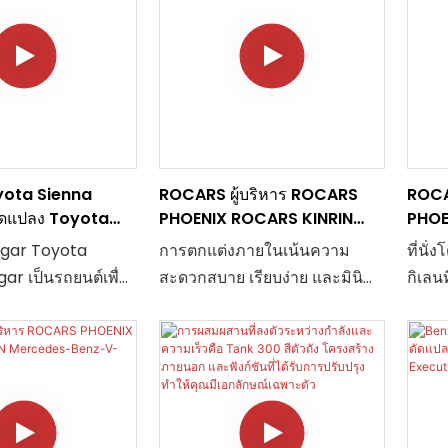
yota Sienna
ROCARS ผู้บริหาร ROCARS
ROCA
ัดแปลง Toyota
PHOENIX ROCARS KINRIN
PHOE
หนดเอง
Mercedes-Benz-V-Class2
Merc
gar Toyota
การตกแต่งภายในเน้นความ
ที่นั่
ar เป็นรถยนต์เพื่อ
สะดวกสบาย เรียบง่าย และมินิ
กิเลนท
ด่นที่มอบทั้งความ
มอล โดยไม่เน้นการออกแบบที่
งาม โ
และการใช้งาน
ซับซ้อนเกินไป การผสมผสาน
บรรยา
 สำหรับผู้ที่ต้องการ
ระหว่างไม้ไอซ์แบล็คและไม้พีช
การตก
รับปรุงรูปลักษณ์
ให้ความสวยงามที่โดดเด่น และ
แสดงถ
 มีชุดอุปกรณ์
สร้างบรรยากาศที่สงบเงียบ ทำให้
ระดับ
งให้เลือกมากมาย
คุณรู้สึกเหมือนได้ดื่มด่ำกับ