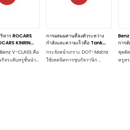
ทิวทัศน์ธรรมชาติอันงดงาม
บริหาร ROCARS
การผสมผสานที่ลงตัวระหว่าง
Benz 
OCARS KINRIN
กำลังและความเร็วคือ Tank
การด
Benz-V-Class
300 สีตัวถัง โครงสร้างภายนอก
Exec
enz V-CLASS คือ
กระจังหน้าเกราะ DOT-Matrix
ชุดดัด
และฟังก์ชันที่ได้รับการปรับปรุง
รกิจระดับหรูชั้นนำ
ใช้เทคนิคการชุบกัลวานิก
หรูห
ทำให้คุณมีเอกลักษณ์เฉพาะตัว
ตู้เพื่อการพาณิชย์
L-Cla
Mercedes V260L
ด้วยกันชนขนาดมังกรดำและ
มากมา
ะดับสูงที่คุ้มค่า
กลุ่มไฟ LED ด้านล่าง
กลายเ
ป่าของนอร์เวย์เป็น
ยอดเย
บหลักในการออกแบบ
แผ่นโลหะขัดเงาแบบกำหนดเอง
แท้จริ
รรมชาติสร้างความ
พร้อมฝากระโปรงหน้าแบบแยก
เด่น ติดตั้งเพดาน
ส่วนแบบออฟโรด “Bulge
ำลองแบบเดียวกับ
effect” คาร์บอนไฟเบอร์