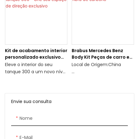
Kit de acabamento interior
Brabus Mercedes Benz
personalizado exclusivo
Body Kit Peças de carro em
para tanque 300 - Crie seu
fibra de carbono
Eleve o interior do seu
Local de Origem:China
espaço de direção
tanque 300 a um novo nível
exclusivo
de sofisticação e
Quantidade mínima de
personalização. Nossos kits
pedido: 1 conjunto ou mais
de acabamento interiores
são 100% originalmente
Ciência dos Materiais: Fibra
Envie sua consulta
projetados e desenvolvidos
de carbono seca,
por nossa fábrica interna,
Nome
garantindo qualidade
Embalagem: Pacote de
superior, montagem de
Exportação
precisão e artesanato
E-Mail