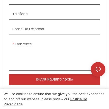
incomparável
Prazo de entrega:
Mercadorias em estoque
Telefone
modo de transação:
transferência bancária, T/T,
Nome Da Empresa
L/C, Paypal etc.
Contente
ENVIAR INQUÉRITO AGORA
We use cookies to ensure that we give you the best experience
on and off our website. please review our
Política De
Privacidade
Direitos autorais © 2024 Xinherui |
Mapa do site
|
Política