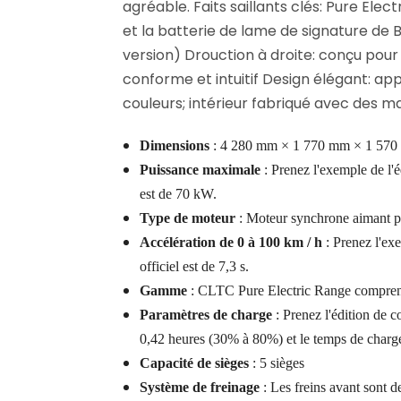
agréable. Faits saillants clés: Pure Elec
et la batterie de lame de signature de
version) Drouction à droite: conçu pour
conforme et intuitif Design élégant: ap
couleurs; intérieur fabriqué avec des m
Dimensions
: 4 280 mm × 1 770 mm × 1 57
Puissance maximale
: Prenez l'exemple de l'
est de 70 kW.
Type de moteur
: Moteur synchrone aimant 
Accélération de 0 à 100 km / h
: Prenez l'ex
officiel est de 7,3 s.
Gamme
: CLTC Pure Electric Range compren
Paramètres de charge
: Prenez l'édition de c
0,42 heures (30% à 80%) et le temps de charge 
Capacité de sièges
: 5 sièges
Système de freinage
: Les freins avant sont de