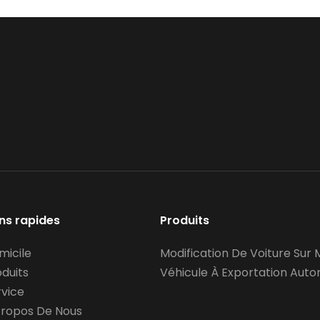
ens rapides
Produits
micile
Modification De Voiture Sur
oduits
Véhicule À Exportation Autor
rvice
Propos De Nous