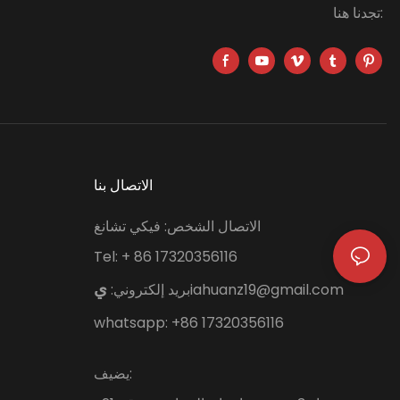
تجدنا هنا:
الاتصال بنا
الاتصال الشخص: فيكي تشانغ
Tel: + 86 17320356116
iahuanz19@gmail.com
بريد إلكتروني:
ي
whatsapp: +86 17320356116
يضيف: