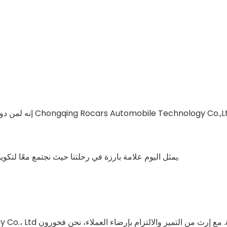
من دواعي سروري أن نرحب بكم في حفل التوقيع الرسمي بين شركة Chongqing Rocars Automobile Technology Co.,Ltd
يمثل اليوم علامة بارزة في رحلتنا حيث نجتمع معًا لتكوين شراكة جديدة تعد بالنمو المتبادل والنجاح في صناعة السيارات.