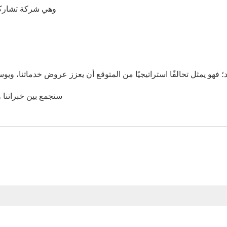
بالشراكة مع Sannma Automobile Co.,Ltd، وهي شركة تشاركنا رؤيتنا وقيمنا
سنجمع بين خبراتنا ومواردنا وقدراتنا في السوق لدفع عصر الابتكار والنمو إلى الأمام