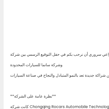
وشركة سانما للسيارات المحدودة
**نظرة عامة على الشركة**
كانت شركة Chongqing Rocars Automobile Technology Co.، Ltd دائمًا في طليعة تقديم حلول السيارات المبتكرة وعالية الجودة. مع إرث من التميز والالتزام بإرضاء العملاء، نحن فخورون