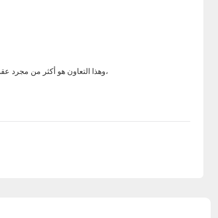
وهذا التعاون هو أكثر من مجرد عقد؛ فهو يمثل تحالفًا استراتيجيًا من المتوقع أن يعزز عروض خدماتنا، ويوسع نطاق وصولنا إلى السوق، ويخلق قيمة لا مثيل لها لعملائنا. معاً،