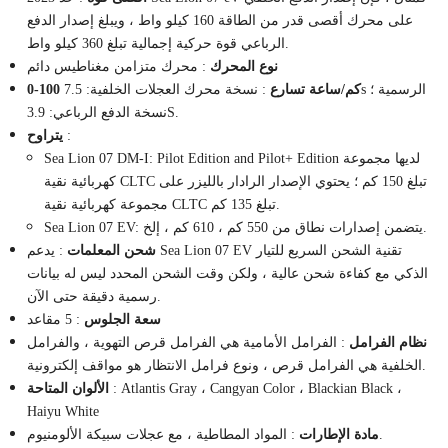
على محرك أقصى قدر من الطاقة 160 كيلو واط ، ويبلغ إصدار الدفع
الرباعي قوة حركية إجمالية تبلغ 360 كيلو واط.
نوع المحرك
: محرك متزامن مغناطيس دائم
0-100 كم/ساعة تسارع
: نسخة محرك العجلات الخلفية: 7.5s الرسمية ؛
نسخة الدفع الرباعي: 3.9S.
:
يتراوح
Sea Lion 07 DM-I: Pilot Edition and Pilot+ Edition لديها مجموعة
كهربائية نقية CLTC تبلغ 150 كم ؛ يحتوي الإصدار الرادار بالليزر على
مجموعة كهربائية نقية CLTC تبلغ 135 كم.
Sea Lion 07 EV: يتضمن إصدارات نطاق من 550 كم ، 610 كم ، إلخ.
شحن المعلمات
: يدعم Sea Lion 07 EV تقنية الشحن السريع للتيار
الذكي مع كفاءة شحن عالية ، ولكن وقت الشحن المحدد ليس له بيانات
رسمية دقيقة حتى الآن.
سعة الجلوس
: 5 مقاعد
نظام الفرامل
: الفرامل الأمامية هي الفرامل قرص التهوية ، والفرامل
الخلفية هي الفرامل قرص ، ونوع فرامل الانتظار هو مواقف إلكترونية.
: Atlantis Gray ، Cangyan Color ، Blackian Black ،
الألوان المتاحة
Haiyu White
: المواد المطاطية ، مع عجلات سبيكة الألومنيوم.
مادة الإطارات