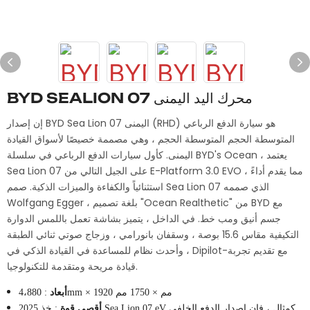
BYD SEALION 07 محرك اليد اليمنى
إن إصدار BYD Sea Lion 07 اليمنى (RHD) هو سيارة الدفع الرباعي
المتوسطة الحجم المتوسطة الحجم ، وهي مصممة خصيصًا لأسواق القيادة
اليمنى. كأول سيارات الدفع الرباعي في سلسلة BYD's Ocean ، يعتمد
Sea Lion 07 على الجيل التالي من E-Platform 3.0 EVO ، مما يقدم أداءً
استثنائياً والكفاءة والميزات الذكية. صمم Sea Lion 07 الذي صممه
Wolfgang Egger ، بلغة تصميم "Ocean Realthetic" من BYD مع
جسم أنيق ومب خط. في الداخل ، يتميز بشاشة تعمل باللمس الدوارة
التكيفية مقاس 15.6 بوصة ، وسقفان بانورامي ، وزجاج صوتي ثنائي الطبقة
، وأحدث نظام للمساعدة في القيادة الذكي في Dipilot-مع تقديم تجربة
قيادة مريحة ومتقدمة للتكنولوجيا.
: 4،880mm × 1920 مم × 1750 مم
أبعاد
أقصى قوة
: خذ 2025 Sea Lion 07 eV كمثال ، فإن إصدار الدفع الخلفي