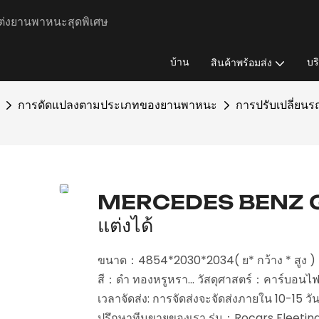
ต่งยานพาหนะสุดพิเศษ
บ้าน
บร
สินค้าพร้อมส่ง
การดัดแปลงตามประเภทของยานพาหนะ
การปรับเปลี่ยนรถ
MERCEDES BENZ G-
แต่งได้
ขนาด：4854*2030*2034( ย* กว้าง * สูง ) สถ
สี：ดำ ทองหรูหรา... วัสดุศาสตร์：คาร์บอนไฟเบอ
เวลาจัดส่ง: การจัดส่งจะจัดส่งภายใน 10-15 ว
ปรึกษาทีมขายของเรา รุ่น：Rocars Fleeti