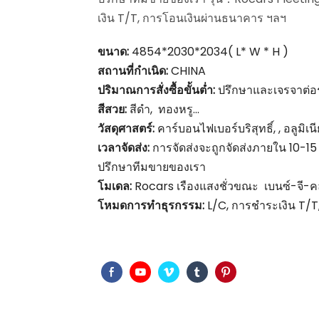
เงิน T/T, การโอนเงินผ่านธนาคาร ฯลฯ
ขนาด:
4854*2030*2034( L* W * H )
สถานที่กำเนิด:
CHINA
ปริมาณการสั่งซื้อขั้นต่ำ:
ปรึกษาและเจรจาต่อ
สีสวย:
สีดำ, ทองหรู...
วัสดุศาสตร์:
คาร์บอนไฟเบอร์บริสุทธิ์, , อลูมิเ
เวลาจัดส่ง:
การจัดส่งจะถูกจัดส่งภายใน 10-15 
ปรึกษาทีมขายของเรา
โมเดล:
Rocars เรืองแสงชั่วขณะ เบนซ์-จี-
โหมดการทำธุรกรรม:
L/C, การชำระเงิน T/