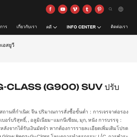
ิการ
เกี่ยวกับเรา
ติดต่อเรา
คดี
INFO CENTER
เอสยูวี
CLASS (G900) SUV ปรับ
านที่กำเนิด: จีน ปริมาณการสั่งซื้อขั้นต่ำ：การเจรจาต่อรอง
ร์บริสุทธิ์, , อลูมิเนียม-แมกนีเซียม, มุก, หนัง การบรรจุ：
ันหลังจากได้รับเงินมัดจำ หากต้องการรายละเอียดเพิ่มเติมโปรด
ng Glow Benz-G-Class โหมดการทำธุรกรรม: L/C, การชำระ