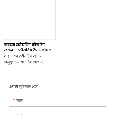
कस्टम स्टीयरिंग व्हील रैप
लक्ज़री स्टीयरिंग रैप संशोधन
वाहन का स्टीयरिंग व्हील
अनुकूलन के लिए अक्सर
अनदेखा किया जाने वाला क्षेत्र है,
लेकिन यह आपके वाहन के
सौंदर्यशास्त्र और कार्यक्षमता दोनों
को महत्वपूर्ण रूप से बढ़ाने की
अपनी पूछताछ भेजें
क्षमता रखता है। आइए कुछ
उल्लेखनीय संशोधन योजनाओं का
नाम
पता लगाएं