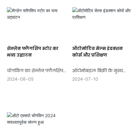
हैवीवेट मॉडलों के अपने
प्रभावशाली प्रदर्शन से महत्वपूर्ण
प्रभाव डाला।
शेन्ज़ेन फ्लैगशिप स्टोर का
ऑटोमोटिव सेल्स इंडक्शन
भव्य उद्घाटन
कोर्स और प्रशिक्षण
चोंगकिंग का शेन्ज़ेन फ्लैगशिप
ऑटोमोबाइल बिक्री के मुख्य
स्टोर
पाठ्यक्रमों में शामिल हैं:
2024
08
05
2024
07
10
ऑटोमोबाइल संरचना,
रोकर्स
ऑटोमोबाइल मार्केटिंग डेटा
विश्लेषण, ऑटोमोबाइल संस्कृति,
ऑटोमोबाइल फैक्ट्री का
ऑटोमोबाइल बिक्री और प्रबंधन,
आधिकारिक उद्घाटन बड़ी शुभता
व्यवसाय शिष्टाचार, ऑटोमोबाइल
और असीम संभावनाओं के साथ
बीमा और वित्त, ऑटोमोबाइल
हुआ, जो कंपनी के विस्तार और
लाइसेंस प्लेट और नंबर रजिस्टर,
विकास में एक महत्वपूर्ण मील का
ऑटोमोबाइल बाजार अनुसंधान