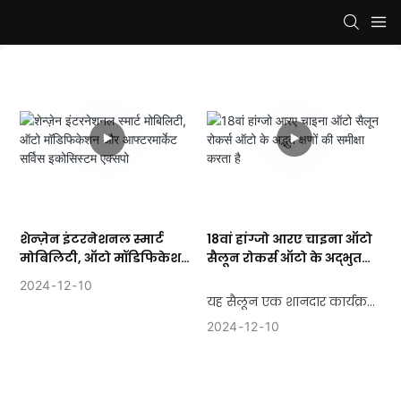
शेन्ज़ेन इंटरनेशनल स्मार्ट
18वां हांग्जो आरए चाइना ऑटो
मोबिलिटी, ऑटो मॉडिफिकेशन
सैलून रोकर्स ऑटो के अद्भुत
और आफ्टरमार्केट सर्विस
क्षणों की समीक्षा करता है
2024
12
10
इकोसिस्टम एक्सपो
यह सैलून एक शानदार कार्यक्रम
था जिसने कार उत्साही और ऑटो
2024
12
10
ट्यूनिंग उद्योग के पेशेवरों को
समान रूप से एक साथ लाया।
प्रदर्शकों के बीच, रोकर्स ऑटो ने