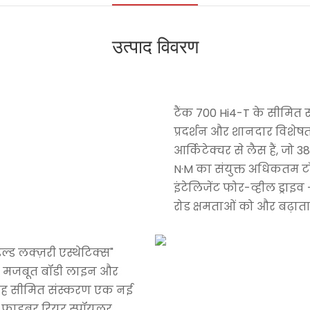
उत्पाद विवरण
टैंक 700 Hi4-T के सीमित 
प्रदर्शन और शानदार विशेषताए
आर्किटेक्चर से लैस हैं, ज
N·M का संयुक्त अधिकतम टॉर
इंटेलिजेंट फोर-व्हील ड
रोड क्षमताओं को और बढ़ाता 
इल्ड लक्ज़री एस्थेटिक्स"
और मजबूत बॉडी लाइन और
। यह सीमित संस्करण एक नई
बन फाइबर रियर स्पॉयलर