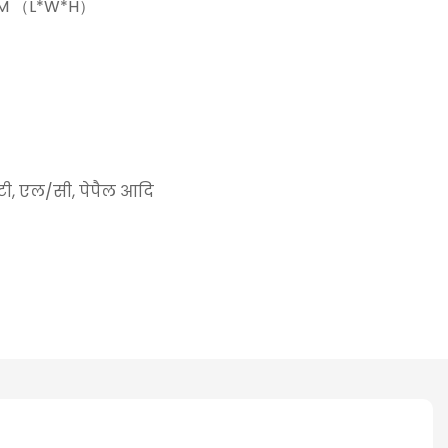
6 MM （L*W*H）
/टी, एल/सी, पेपैल आदि