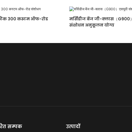
त टैंक 300 कस्टम ऑफ-रोड
मर्सिडीज बेंज जी-क्लास（G900
संशोधन अनुकूलन योग्य
वरित सम्पक
उत्पादों