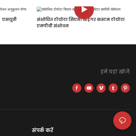
）एसयूवी
संशोधित टोयोटा सिएना खड्गर कस्टम टोयोटा
एमपीवी संशोधन
हमें यहां खोजें:
संपर्क करें