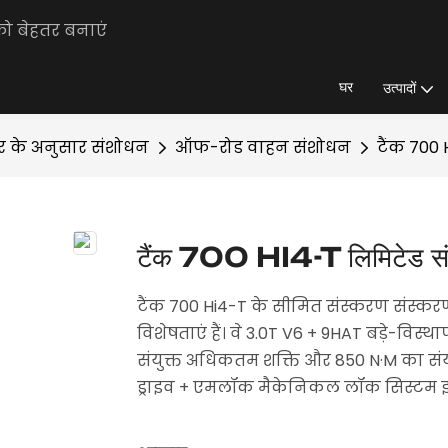
को बेहतर बनाएं
घर
उत्पादों
ार के अनुसार संशोधन
ऑफ-रोड वाहन संशोधन
टैंक 700
टैंक 700 HI4-T लिमिटेड सं
टैंक 700 Hi4-T के सीमित संस्करण संस्करण
विशेषताएं हैं। वे 3.0T V6 + 9HAT बड़े-विस्थ
संयुक्त अधिकतम शक्ति और 850 N·M का संयुक
ड्राइव + एमलॉक मैकेनिकल लॉक सिस्टम इ