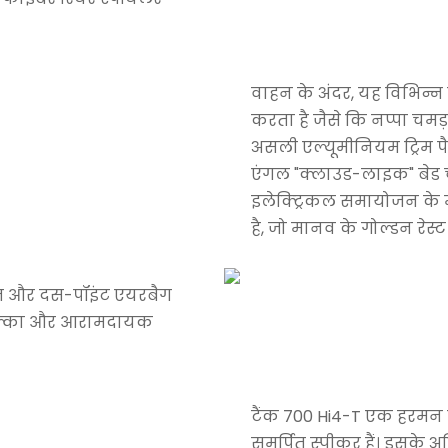
वाहन के अंदर, यह विभिन्न 
करता है जैसे कि नप्पा चम
असली एल्यूमीनियम ट्रिम प
एंगल "क्लाउड-लाइक" बेड चे
इलेक्ट्रिकल समायोजन के मा
है, जो मानव के गोल्डन रेस
ाज और दस-पॉइंट एयरबैग
 हल्का और आरामदायक
टैंक 700 Hi4-T एक हरमन क
समर्पित स्पीकर हैं। इसके 